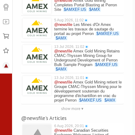
@newsfile
Amex Gold Mining
Completes Portal Blasting at Perron
Site
$
AMXEF.US
$
AMX
5 Aug 2026, 11:02
●
@newsfile
Les Mines d'Or Amex
termine les travaux de sautage du
portail au projet Perron
$
AMXEF.US
$
AMX
13 Jul 2026, 11:02
●
@newsfile
Amex Gold Mining Retains
CMAC-Thyssen Mining Group for
Underground Development of Perron
Bulk Sample Program
$
AMXEF.US
$
AMX
13 Jul 2026, 11:01
●
@newsfile
Amex Gold Mining retient le
Groupe CMAC-Thyssen Mining pour le
développement souterrain du
programme d'échantillon en vrac du
projet Perron
$
AMXEF.US
$
AMX
show more ▾
@newsfile's Articles
6 Aug 2026, 20:01
●
@newsfile
Canadian Securities
Exchange Welcomes Listing of