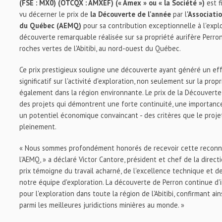
(FSE : MX0) (OTCQX : AMXEF)
(« Amex » ou « la Société »)
est f
vu décerner le prix de
la Découverte de l'année
par l
'Associati
du Québec (AEMQ)
pour sa contribution exceptionnelle à l'explo
découverte remarquable réalisée sur sa propriété aurifère Perron
roches vertes de l'Abitibi, au nord-ouest du Québec.
Ce prix prestigieux souligne une découverte ayant généré un ef
significatif sur l'activité d'exploration, non seulement sur la pro
également dans la région environnante. Le prix de la Découverte
des projets qui démontrent une forte continuité, une importan
un potentiel économique convaincant - des critères que le projet
pleinement.
« Nous sommes profondément honorés de recevoir cette reconna
l'AEMQ, » a déclaré Victor Cantore, président et chef de la direct
prix témoigne du travail acharné, de l'excellence technique et de
notre équipe d'exploration. La découverte de Perron continue d'i
pour l'exploration dans toute la région de l'Abitibi, confirmant ai
parmi les meilleures juridictions minières au monde. »