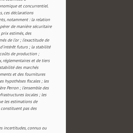
onomique et concurrentiel.
s, ces déclarations
nts, notamment : la relation
 opérer de manière sécuritaire
x prix estimés, des
és de l'or ; l'exactitude de
intérêt futurs ; la stabilité
 coûts de production ;
 réglementaires et de tiers
 stabilité des marchés
ements et des fournitures
s hypothèses fiscales ; les
ère Perron ; l'ensemble des
frastructures locales ; les
ue les estimations de
 constituent pas des
es incertitudes, connus ou