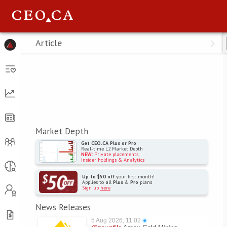
Menu
Article
Market Depth
Get CEO.CA Plus or Pro
Real-time L2 Market Depth
NEW
: Private placements,
Insider holdings & Analytics
Up to $50 off
your first month!
Applies to all
Plus
&
Pro
plans
Sign up
here
News Releases
5 Aug 2026, 11:02
●