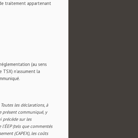
s de traitement appartenant
 réglementation (au sens
ce TSX) n'assument la
communiqué.
outes les déclarations, à
 le présent communiqué, y
ui précède sur les
de l'ÉEP (tels que commentés
sement (CAPEX), les coûts