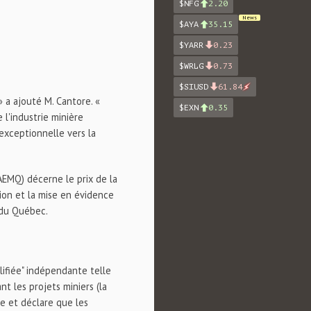
$NFG
2.20
News
$AYA
35.15
$YARR
0.23
$WRLG
0.73
$SIUSD
61.84
» a ajouté M. Cantore. «
$EXN
0.35
 l'industrie minière
exceptionnelle vers la
AEMQ) décerne le prix de la
ion et la mise en évidence
 du Québec.
lifiée" indépendante telle
t les projets miniers (la
e et déclare que les