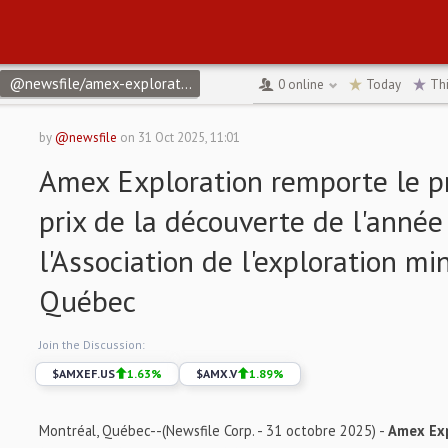
@newsfile/amex-exploration-remporte-le-prestigieux-prix-de-la
0
online
Today
Th
by
@newsfile
on
31 Oct 2025, 11:01
Amex Exploration remporte le p
prix de la découverte de l'année
l'Association de l'exploration mi
Québec
Join the Discussion:
$
AMXEF.US
1.63
%
$
AMX.V
1.89
%
Montréal, Québec--(Newsfile Corp. - 31 octobre 2025) -
Amex Exp