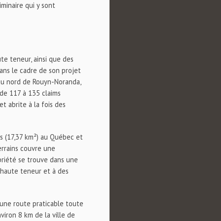
minaire qui y sont
te teneur, ainsi que des
ans le cadre de son projet
 au nord de Rouyn-Noranda,
 de 117 à 135 claims
t abrite à la fois des
s (17,37 km²) au Québec et
errains couvre une
opriété se trouve dans une
à haute teneur et à des
r une route praticable toute
viron 8 km de la ville de