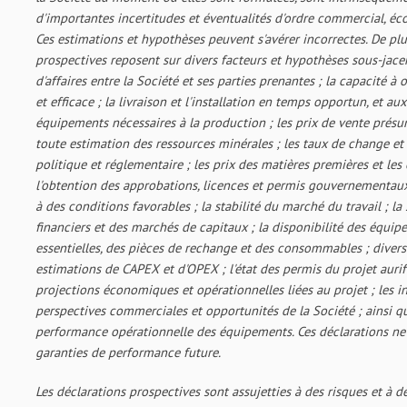
d'importantes incertitudes et éventualités d'ordre commercial, éc
Ces estimations et hypothèses peuvent s'avérer incorrectes. De plu
prospectives reposent sur divers facteurs et hypothèses sous-jace
d'affaires entre la Société et ses parties prenantes ; la capacité à
et efficace ; la livraison et l'installation en temps opportun, et au
équipements nécessaires à la production ; les prix de vente présum
toute estimation des ressources minérales ; les taux de change et d'
politique et réglementaire ; les prix des matières premières et les
l'obtention des approbations, licences et permis gouvernementaux,
à des conditions favorables ; la stabilité du marché du travail ; la
financiers et des marchés de capitaux ; la disponibilité des équip
essentielles, des pièces de rechange et des consommables ; diverse
estimations de CAPEX et d'OPEX ; l'état des permis du projet aurif
projections économiques et opérationnelles liées au projet ; les in
perspectives commerciales et opportunités de la Société ; ainsi q
performance opérationnelle des équipements. Ces déclarations ne
garanties de performance future.
Les déclarations prospectives sont assujetties à des risques et à d