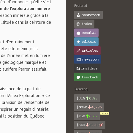
ière d'annoncer qu'elle s'est
Featured
on de l'exploration minière
ration minérale grâce à la
boardroom
, située dans la ceinture de
index
popular
fet d'entraînement
editors
priété elle-même, mais
articles
 de l'année met en lumière
newsroom
ce géologique marquée et
 aurifère Perron satisfait
insiders
feedback
issance de la part de
Trending
ion d'Amex Exploration. « Ce
$BIG
0.85
 la vision de l'ensemble de
$GOLD
4,296
nspirer un regain d'intérêt
News
nsi la position du Québec
$TLO
6.62
$SGD
15.09