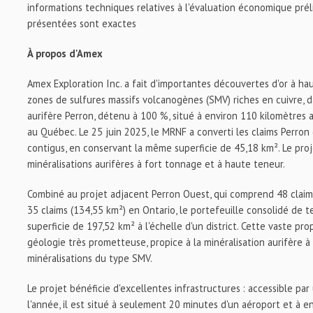
informations techniques relatives à l'évaluation économique préli
présentées sont exactes
À propos d'Amex
Amex Exploration Inc. a fait d'importantes découvertes d'or à hau
zones de sulfures massifs volcanogènes (SMV) riches en cuivre, d
aurifère Perron, détenu à 100 %, situé à environ 110 kilomètres
au Québec. Le 25 juin 2025, le MRNF a converti les claims Perron
contigus, en conservant la même superficie de 45,18 km². Le proje
minéralisations aurifères à fort tonnage et à haute teneur.
Combiné au projet adjacent Perron Ouest, qui comprend 48 claim
35 claims (134,55 km²) en Ontario, le portefeuille consolidé de t
superficie de 197,52 km² à l'échelle d'un district. Cette vaste pr
géologie très prometteuse, propice à la minéralisation aurifère 
minéralisations du type SMV.
Le projet bénéficie d'excellentes infrastructures : accessible pa
l'année, il est situé à seulement 20 minutes d'un aéroport et à en