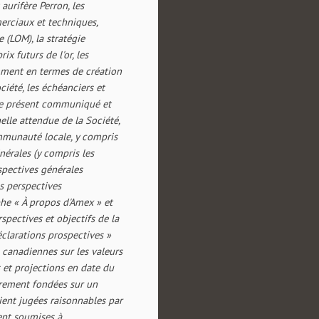
 aurifère Perron, les
erciaux et techniques,
 (LOM), la stratégie
x futurs de l'or, les
mment en termes de création
ciété, les échéanciers et
ns le présent communiqué et
elle attendue de la Société,
ommunauté locale, y compris
nérales (y compris les
rspectives générales
es perspectives
phe « À propos d'Amex » et
spectives et objectifs de la
éclarations prospectives »
s canadiennes sur les valeurs
s et projections en date du
irement fondées sur un
ient jugées raisonnables par
ent soumises à