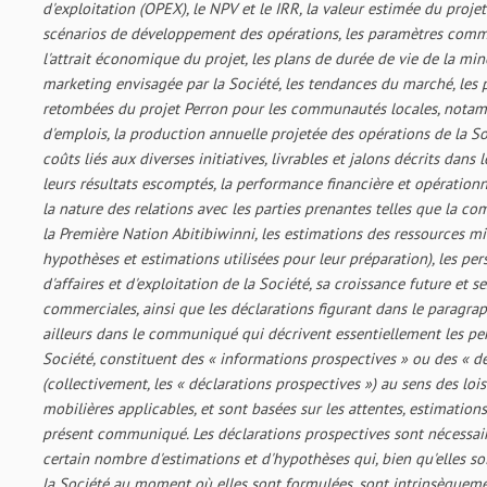
d'exploitation (OPEX), le NPV et le IRR, la valeur estimée du projet
scénarios de développement des opérations, les paramètres comm
l'attrait économique du projet, les plans de durée de vie de la mine
marketing envisagée par la Société, les tendances du marché, les pri
retombées du projet Perron pour les communautés locales, nota
d'emplois, la production annuelle projetée des opérations de la So
coûts liés aux diverses initiatives, livrables et jalons décrits da
leurs résultats escomptés, la performance financière et opérationn
la nature des relations avec les parties prenantes telles que la c
la Première Nation Abitibiwinni, les estimations des ressources mi
hypothèses et estimations utilisées pour leur préparation), les pe
d'affaires et d'exploitation de la Société, sa croissance future et s
commerciales, ainsi que les déclarations figurant dans le paragra
ailleurs dans le communiqué qui décrivent essentiellement les per
Société, constituent des « informations prospectives » ou des « d
(collectivement, les « déclarations prospectives ») au sens des loi
mobilières applicables, et sont basées sur les attentes, estimation
présent communiqué. Les déclarations prospectives sont nécessa
certain nombre d'estimations et d'hypothèses qui, bien qu'elles so
la Société au moment où elles sont formulées, sont intrinsèquem