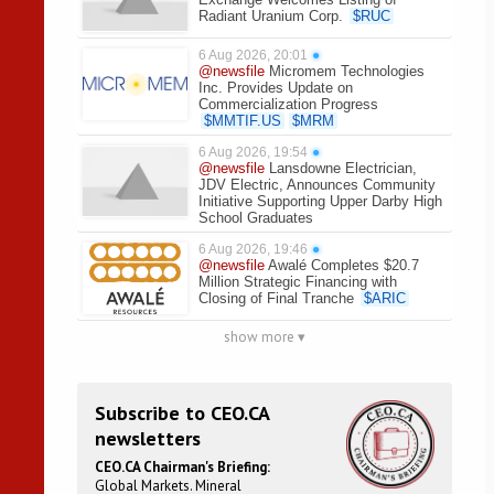
Radiant Uranium Corp.
$
RUC
6 Aug 2026, 20:01
●
@newsfile
Micromem Technologies
Inc. Provides Update on
Commercialization Progress
$
MMTIF.US
$
MRM
6 Aug 2026, 19:54
●
@newsfile
Lansdowne Electrician,
JDV Electric, Announces Community
Initiative Supporting Upper Darby High
School Graduates
6 Aug 2026, 19:46
●
@newsfile
Awalé Completes $20.7
Million Strategic Financing with
Closing of Final Tranche
$
ARIC
show more ▾
Subscribe to CEO.CA
newsletters
CEO.CA Chairman's Briefing:
Global Markets. Mineral