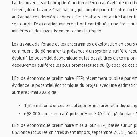
La découverte sur la propriété aurifère Perron a révélé de multi
teneur, dont la zone Champagne, qui compte parmi les plus fort
au Canada ces dernières années. Ces résultats ont attiré l'attent
secteur de l'exploration minière et ont contribué à une forte a
minières et des investissements dans la région.
Les travaux de forage et les programmes d'exploration en cours 
continuent de démontrer la présence d'un système aurifère robus
évolutif. Le potentiel économique et les possibilités d'expansion
découvertes aurifères les plus prometteuses du Québec de ces 
L'Étude économique préliminaire (EEP) récemment publiée par A
évidence le potentiel économique du projet, avec une estimatio
aurifères (mai 2025) de :
1,615 million d'onces en catégories mesurée et indiquée 
698 000 onces en catégorie présumé @ 4,31 g/t Au dans 
L'Étude économique préliminaire mise à jour (EEP), basée sur un pr
US/l'once (tous les chiffres avant impôts, septembre 2025), indiq