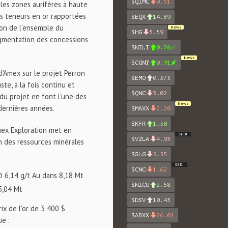
$QIMC
0.51
ples zones aurifères à haute
es teneurs en or rapportées
$EQX
14.89
ion de l'ensemble du
News
$HG
5.59
ugmentation des concessions
$NILI
0.76
News
$CGNT
0.91
d'Amex sur le projet Perron
$EMO
0.375
te, à la fois continu et
$QNC
3.02
 du projet en font l'une des
News
dernières années.
$MAXX
2.20
$KFR
1.50
mex Exploration met en
SEDI
$VZLA
4.93
n des ressources minérales
$SLG
5.55
SEDI
$CNC
1.62
@ 6,14 g/t Au dans 8,18 Mt
$NICU
2.58
5,04 Mt
$DSV
10.43
ix de l'or de 3 400 $
$ABXX
26.01
ue :