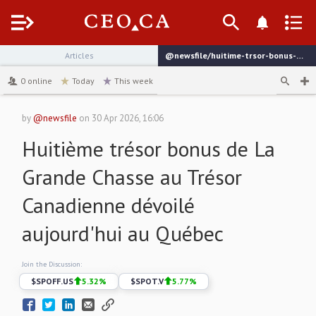
Menu
Articles
@newsfile/huitime-trsor-bonus-de-la-grande-chasse-au-trsor
channel
0
online
Today
This week
by
@newsfile
on
30 Apr 2026, 16:06
Huitième trésor bonus de La
Grande Chasse au Trésor
Canadienne dévoilé
aujourd'hui au Québec
Join the Discussion:
$
SPOFF.US
5.32
%
$
SPOT.V
5.77
%