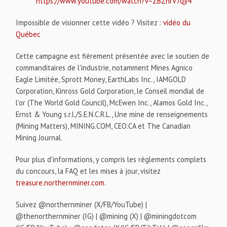
https://www.youtube.com/watch?v=ZBZhrV7qji4
Impossible de visionner cette vidéo ? Visitez :
vidéo du
Québec
Cette campagne est fièrement présentée avec le soutien de
commanditaires de l'industrie, notamment Mines Agnico
Eagle Limitée, Sprott Money, EarthLabs Inc., IAMGOLD
Corporation, Kinross Gold Corporation, le Conseil mondial de
l'or (The World Gold Council), McEwen Inc., Alamos Gold Inc.,
Ernst & Young s.r.l./S.E.N.C.R.L., Une mine de renseignements
(Mining Matters), MINING.COM, CEO.CA et The Canadian
Mining Journal.
Pour plus d'informations, y compris les règlements complets
du concours, la FAQ et les mises à jour, visitez
treasure.northernminer.com
.
Suivez @northernminer (X/FB/YouTube) |
@thenorthernminer (IG) | @mining (X) | @miningdotcom